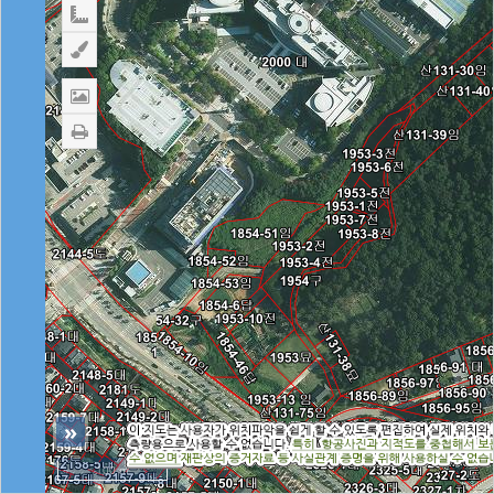



»
100 m