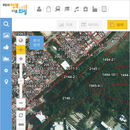









차트
데이터
범례




분석

영역






